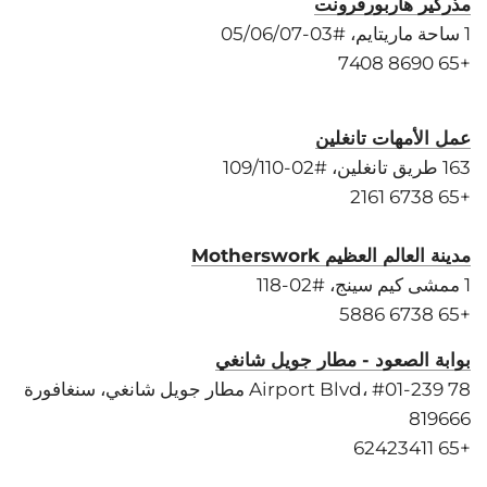
مذركير هاربورفرونت
1 ساحة ماريتايم، #03-05/06/07
+65 8690 7408
عمل الأمهات تانغلين
163 طريق تانغلين، #02-109/110
+65 6738 2161
مدينة العالم العظيم Motherswork
1 ممشى كيم سينج، #02-118
+65 6738 5886
بوابة الصعود - مطار جويل شانغي
78 Airport Blvd، #01-239 مطار جويل شانغي، سنغافورة
819666
+65 62423411