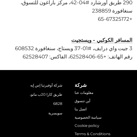
290 طريق أورشارد #04-42، مركز باراغون للتسوق،
سنغافورة 238859
+65-67325172
المسافر الكوكبي - ويستجيت
3 جيت واي درايف، #01-37 ويستاج، سنغافورة 608532
رقم الهاتف: +65-62528406، الفاكس: 62528407
شركة
شركة أوفيرتيا إس إيه
معلومات عنا
طريق كارا 20ب مانو،
أين تتسوق
6828
اتصل بنا
سويسرية
سياسة الخصوصية
Cookie policy
Terms & Conditions