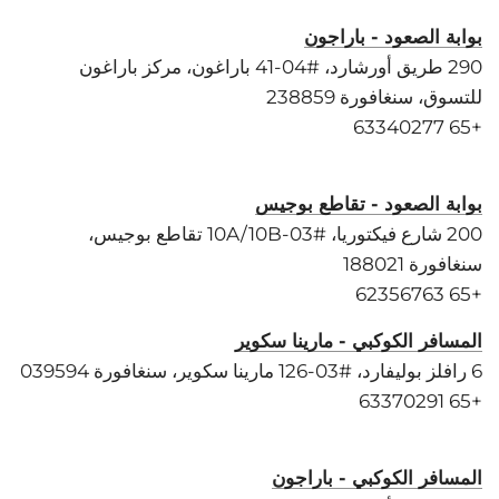
بوابة الصعود - باراجون
290 طريق أورشارد، #04-41 باراغون، مركز باراغون
للتسوق، سنغافورة 238859
+65 63340277
بوابة الصعود - تقاطع بوجيس
200 شارع فيكتوريا، #03-10A/10B تقاطع بوجيس،
سنغافورة 188021
+65 62356763
المسافر الكوكبي - مارينا سكوير
6 رافلز بوليفارد، #03-126 مارينا سكوير، سنغافورة 039594
+65 63370291
المسافر الكوكبي - باراجون